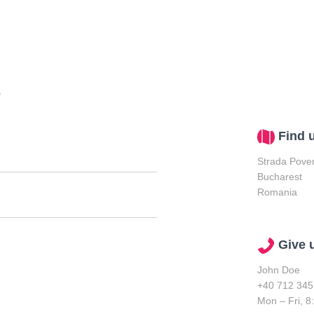
e
Find u
Strada Pover
Bucharest
Romania
Give u
John Doe
+40 712 345
Mon – Fri, 8