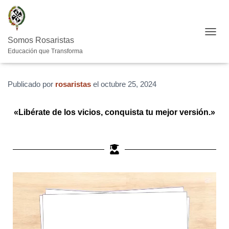
CAMB
Somos Rosaristas
Educación que Transforma
Publicado por
rosaristas
el
octubre 25, 2024
«Libérate de los vicios, conquista tu mejor versión.»