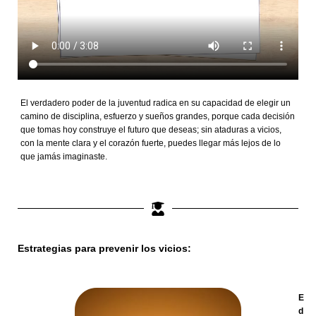
El verdadero poder de la juventud radica en su capacidad de elegir un
camino de disciplina, esfuerzo y sueños grandes, porque cada decisión
que tomas hoy construye el futuro que deseas; sin ataduras a vicios,
con la mente clara y el corazón fuerte, puedes llegar más lejos de lo
que jamás imaginaste.
Estrategias para prevenir los vicios:
E
d