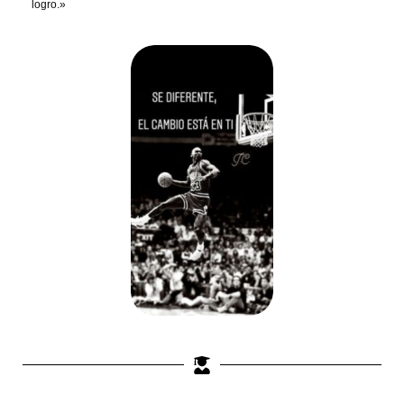
logro.»