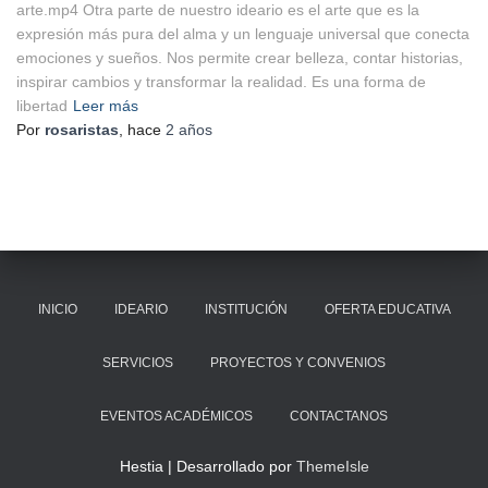
arte.mp4 Otra parte de nuestro ideario es el arte que es la
expresión más pura del alma y un lenguaje universal que conecta
emociones y sueños. Nos permite crear belleza, contar historias,
inspirar cambios y transformar la realidad. Es una forma de
libertad
Leer más
Por
rosaristas
, hace
2 años
INICIO
IDEARIO
INSTITUCIÓN
OFERTA EDUCATIVA
SERVICIOS
PROYECTOS Y CONVENIOS
EVENTOS ACADÉMICOS
CONTACTANOS
Hestia | Desarrollado por
ThemeIsle